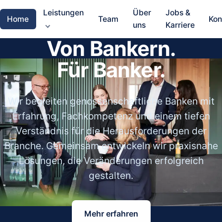
Leistungen
Über
Jobs &
Home
Team
Kon
uns
Karriere
Von Bankern.
Für Banker.
Wir begleiten genossenschaftliche Banken mit
Erfahrung, Fachkompetenz und einem tiefen
Verständnis für die Herausforderungen der
Branche. Gemeinsam entwickeln wir praxisnahe
Lösungen, die Veränderungen erfolgreich
gestalten.
Mehr erfahren