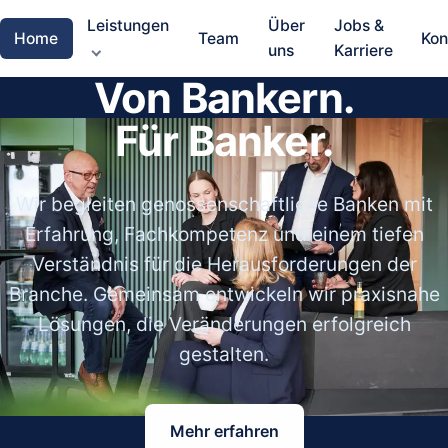
Leistungen
Über
Jobs &
Home
Team
Kon
uns
Karriere
Von Bankern.
Für Banker.
Wir begleiten genossenschaftliche Banken mit
Erfahrung, Fachkompetenz und einem tiefen
Verständnis für die Herausforderungen der
Branche. Gemeinsam entwickeln wir praxisnahe
Lösungen, die Veränderungen erfolgreich
gestalten.
Mehr erfahren