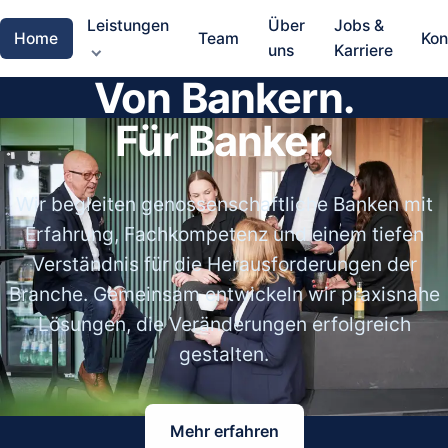
Leistungen
Über
Jobs &
Home
Team
Kon
uns
Karriere
Von Bankern.
Für Banker.
Wir begleiten genossenschaftliche Banken mit
Erfahrung, Fachkompetenz und einem tiefen
Verständnis für die Herausforderungen der
Branche. Gemeinsam entwickeln wir praxisnahe
Lösungen, die Veränderungen erfolgreich
gestalten.
Mehr erfahren